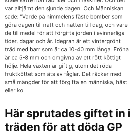
ställe satte hon fabriker och maskiner. Och det
var alltjämt den sjunde dagen. Och Människan
sade: "Varde på himmelens fäste bomber som
göra dagen till natt och natten till dag, och vare
de till medel för att förgifta jorden i evinnerliga
tider, dagar och år. Idegran är ett vintergrönt
träd med barr som är ca 10-40 mm långa. Fröna
är ca 5-8 mm och omgivna av ett rött köttigt
hölje. Hela växten är giftig, utom det röda
fruktköttet som äts av fåglar. Det räcker med
små mängder för att förgifta en människa, häst
eller ko.
Här sprutades giftet in i
träden för att döda GP