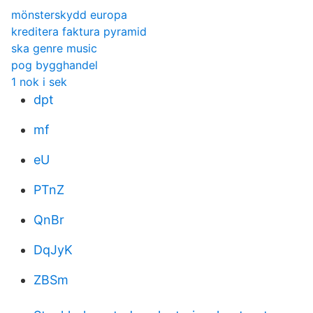
mönsterskydd europa
kreditera faktura pyramid
ska genre music
pog bygghandel
1 nok i sek
dpt
mf
eU
PTnZ
QnBr
DqJyK
ZBSm