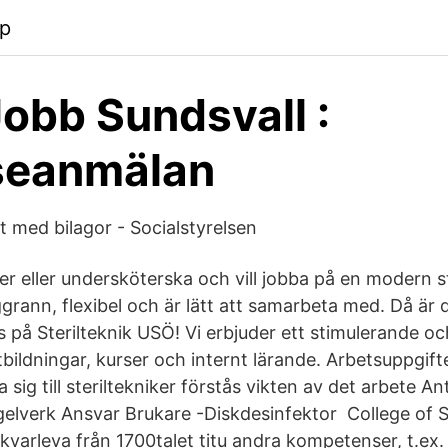
pp
Jobb Sundsvall :
seanmälan
 med bilagor - Socialstyrelsen
ker eller undersköterska och vill jobba på en modern s
rann, flexibel och är lätt att samarbeta med. Då är d
 på Sterilteknik USÖ! Vi erbjuder ett stimulerande och
tbildningar, kurser och internt lärande. Arbetsuppgif
 sig till steriltekniker förstås vikten av det arbete A
elverk Ansvar Brukare -Diskdesinfektor College of 
varleva från 1700talet titu andra kompetenser, t.ex.