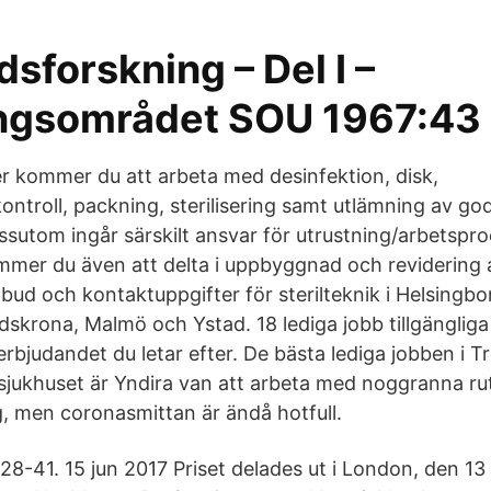
dsforskning – Del I –
ngsområdet SOU 1967:43
er kommer du att arbeta med desinfektion, disk,
ntroll, packning, sterilisering samt utlämning av gods
essutom ingår särskilt ansvar för utrustning/arbetspr
ommer du även att delta i uppbyggnad och revidering
tbud och kontaktuppgifter för sterilteknik i Helsingb
dskrona, Malmö och Ystad. 18 lediga jobb tillgängliga 
berbjudandet du letar efter. De bästa lediga jobben i T
å sjukhuset är Yndira van att arbeta med noggranna ru
, men coronasmittan är ändå hotfull.
28-41. 15 jun 2017 Priset delades ut i London, den 13