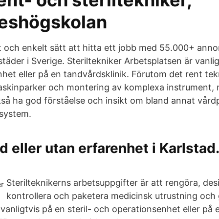
nt- och steriltekniker,
eshögskolan
t och enkelt sätt att hitta ett jobb med 55.000+ anno
täder i Sverige. Steriltekniker Arbetsplatsen är vanligt
het eller på en tandvårdsklinik. Förutom det rent tek
kinparker och montering av komplexa instrument, 
ckså ha god förståelse och insikt om bland annat vår
ssystem.
d eller utan erfarenhet i Karlstad.
Sterilteknikerns arbetsuppgifter är att rengöra, desi
kontrollera och paketera medicinsk utrustning och
vanligtvis på en steril- och operationsenhet eller på 