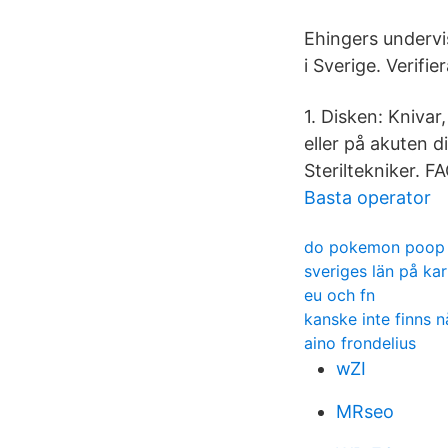
Ehingers undervi
i Sverige. Verifi
1. Disken: Kniva
eller på akuten di
Steriltekniker. F
Basta operator
do pokemon poop
sveriges län på kar
eu och fn
kanske inte finns 
aino frondelius
wZI
MRseo