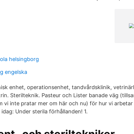
kola helsingborg
g engelska
nisk enhet, operationsenhet, tandvårdsklinik, vetrinärk
rin. Sterilteknik. Pasteur och Lister banade väg (til
 vi inte pratar mer om här och nu) för hur vi arbeta
dag: Under sterila förhållanden! 1.