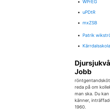
WPrEG
uPDtR
mxZSB
Patrik wikst
Kärrdalsskol
Djursjukvå
Jobb
röntgentandsköte
reda på om kollek
man ska. Du kan 
känner, inträffad
1960.