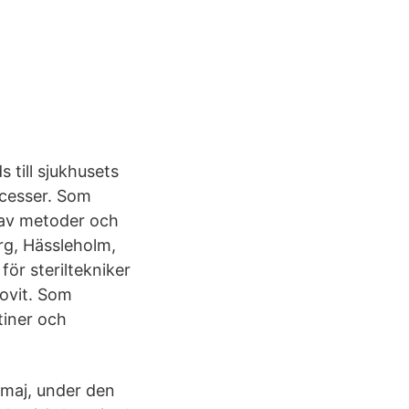
 till sjukhusets
ocesser. Som
 av metoder och
org, Hässleholm,
för steriltekniker
rovit. Som
tiner och
 maj, under den