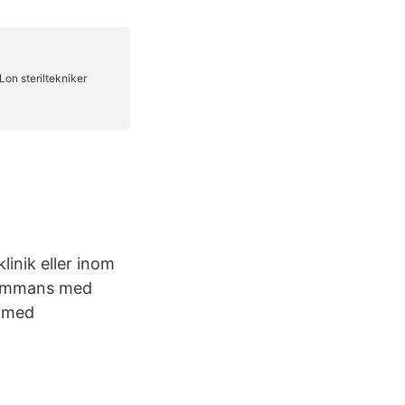
linik eller inom
lsammans med
r med