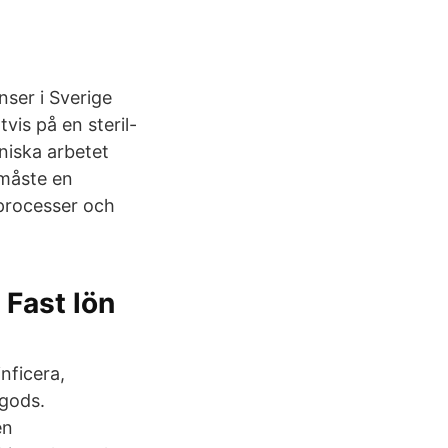
nser i Sverige
vis på en steril-
niska arbetet
måste en
dprocesser och
 Fast lön
nficera,
 gods.
en