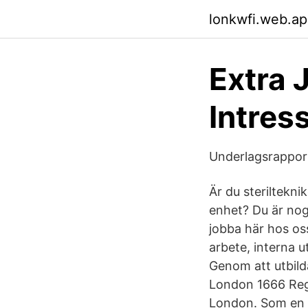
lonkwfi.web.a
Extra 
Intres
Underlagsrapport
Är du steriltekni
enhet? Du är nogg
jobba här hos oss
arbete, interna u
Genom att utbilda
London 1666 Reg
London. Som en k