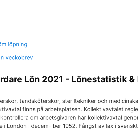
röm löpning
an veckobrev
rdare Lön 2021 - Lönestatistik &
rskor, tandsköterskor, steriltekniker och medicinska
tivavtal finns på arbetsplatsen. Kollektivavtalet regle
kontrollera om arbetsgivaren har kollektivavtal geno
e i London i decem- ber 1952. Fångst av lax i svenskt f