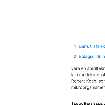
Dans trafiks
Bolagsordnin
vara en steriltek
läkemedelsindust
Robert Koch, som
mikroorganismer i