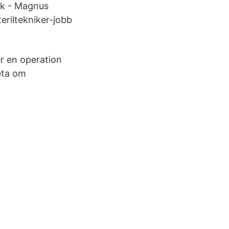
knik - Magnus
eriltekniker-jobb
er en operation
veta om