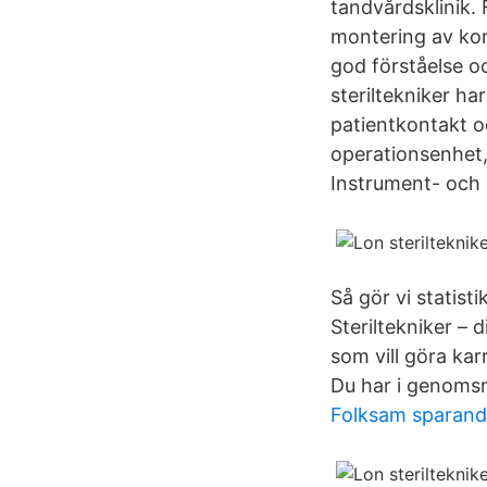
tandvårdsklinik.
montering av kom
god förståelse o
steriltekniker ha
patientkontakt oc
operationsenhet, 
Instrument- och s
Så gör vi statist
Steriltekniker – 
som vill göra kar
Du har i genomsn
Folksam sparan