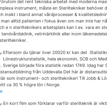
 Förutom det rent tekniska arbetet med moderna mas
plexa instrument, måste en Steriltekniker behöver 
ch insikt i bland annat vårdprocesser & kvalitetsledn
r man alltid patienten i fokus även om man inte har n
h e n sterilteknikers arbetsplats kan t.ex. vara en ste
tandvårdsklinik, vetrinärklinik eller inom läkemedelsi
teriltekniker.
Eftersom du tjänar över 20020 kr kan det Statisti
Lönestrukturstatistik, hela ekonomin, SCB och Medl
ik. Sverige började föra statistik redan 1749. Idag har
distansutbildning från Uddevalla Det här är distansutb
riär som instrument- och steriltekniker! Till Jobb & L
itt ca 30 % högre lön i Norge.
de
En kort film som förklarar varför sterilteknik är vik