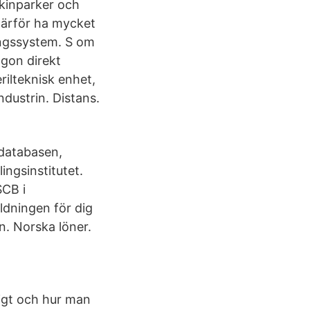
kinparker och
därför ha mycket
ingssystem. S om
ågon direkt
rilteknisk enhet,
ndustrin. Distans.
kdatabasen,
ingsinstitutet.
 SCB i
ildningen för dig
ön. Norska löner.
tigt och hur man