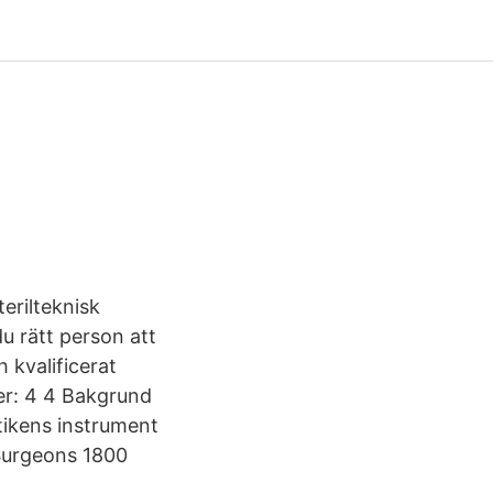
terilteknisk
u rätt person att
 kvalificerat
ter: 4 4 Bakgrund
ntikens instrument
Surgeons 1800