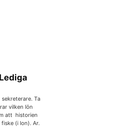
 Lediga
 sekreterare. Ta
rar vilken lön
m att historien
iske (i lon). Ar.