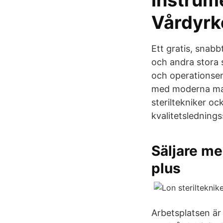
Instrume
Vårdyrk
Ett gratis, snabb
och andra stora s
och operationsen
med moderna mas
steriltekniker o
kvalitetsledning
Säljare me
plus
Arbetsplatsen är 