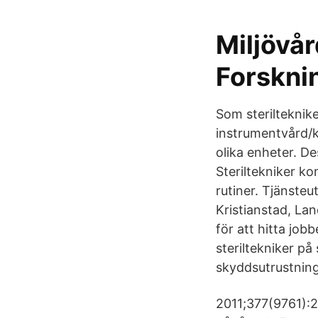
Miljövår
Forskni
Som sterilteknik
instrumentvård/ko
olika enheter. D
Steriltekniker k
rutiner. Tjänsteu
Kristianstad, Lan
för att hitta job
steriltekniker p
skyddsutrustning
2011;377(9761):2