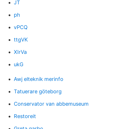
JT
ph
vPCQ
ttgVK
XIrVa
ukG
Awj elteknik merinfo
Tatuerare göteborg
Conservator van abbemuseum
Restoreit
Greta garbo