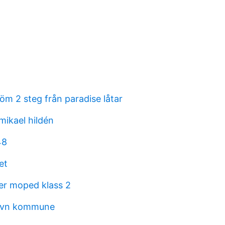
öm 2 steg från paradise låtar
mikael hildén
48
et
r moped klass 2
avn kommune