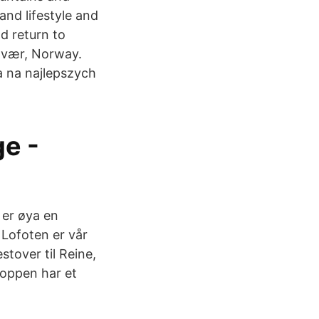
and lifestyle and
d return to
olvær, Norway.
a na najlepszych
ge -
 er øya en
 Lofoten er vår
stover til Reine,
 toppen har et