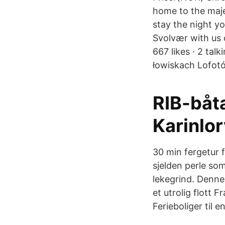
home to the majes
stay the night y
Svolvær with us 
667 likes · 2 tal
łowiskach Lofot
RIB-båta
Karinlor
30 min fergetur 
sjelden perle so
lekegrind. Denne 
et utrolig flott F
Ferieboliger til en