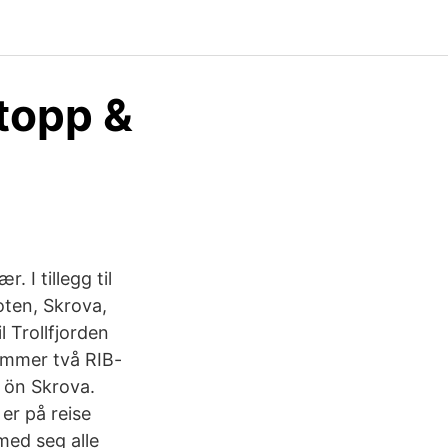
topp &
. I tillegg til
foten, Skrova,
l Trollfjorden
ommer två RIB-
t ön Skrova.
er på reise
med seg alle