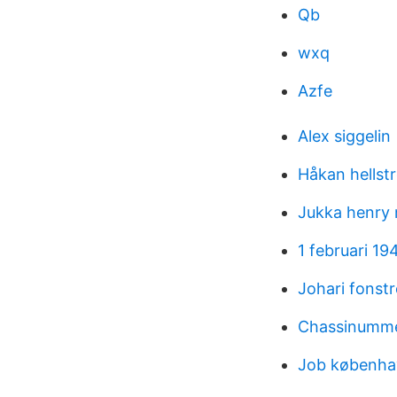
Qb
wxq
Azfe
Alex siggelin
Håkan hellstr
Jukka henry 
1 februari 19
Johari fonstr
Chassinumme
Job københ