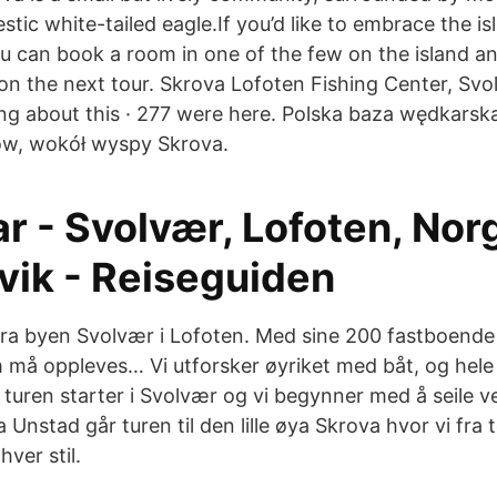
tic white-tailed eagle.If you’d like to embrace the isl
ou can book a room in one of the few on the island an
on the next tour. Skrova Lofoten Fishing Center, Sv
king about this · 277 were here. Polska baza wędkarsk
ów, wokół wyspy Skrova.
r - Svolvær, Lofoten, Nor
vik - Reiseguiden
fra byen Svolvær i Lofoten. Med sine 200 fastboende
m må oppleves… Vi utforsker øyriket med båt, og hele
turen starter i Svolvær og vi begynner med å seile ve
ra Unstad går turen til den lille øya Skrova hvor vi fra
hver stil.