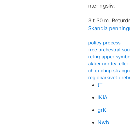
næringsliv.
3 t 30 m. Returd
Skandia pennin
policy process
free orchestral so
returpapper symbo
aktier nordea eller
chop chop strängn
regionarkivet öreb
tT
IKiA
grK
Nwb