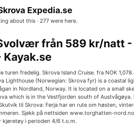
Skrova Expedia.se
lking about this · 277 were here.
 Svolvær från 589 kr/natt 
 Kayak.se
de turen fredelig. Skrova Island Cruise. fra NOK 1,07
a Lighthouse (Norwegian: Skrova fyr) is a coastal lig
ågan in Nordland, Norway. It is located on a small sk
ova which is in the Vestfjorden south of Austvågøya. 
 Skutvik til Skrova: Ferja har en rute om høsten, vint
meren. Sjekk på nettsiden www.torghatten-nord.no 
r kjøretøy i perioden 4/6 t.o.m.