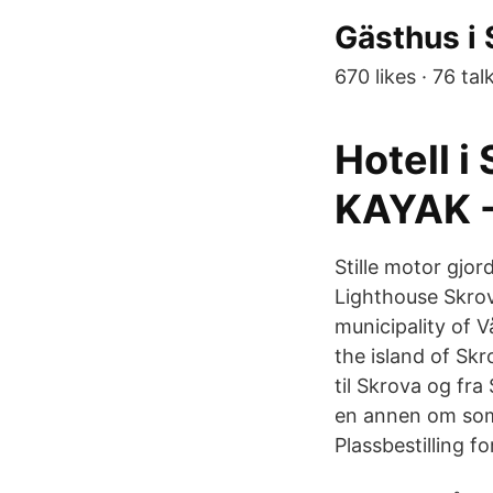
Gästhus i 
670 likes · 76 ta
Hotell i
KAYAK -
Stille motor gjor
Lighthouse Skrov
municipality of V
the island of Skr
til Skrova og fra
en annen om som
Plassbestilling fo