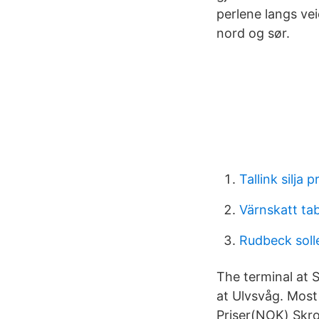
perlene langs ve
nord og sør.
Tallink silja 
Värnskatt tab
Rudbeck soll
The terminal at 
at Ulvsvåg. Most
Priser(NOK) Skro