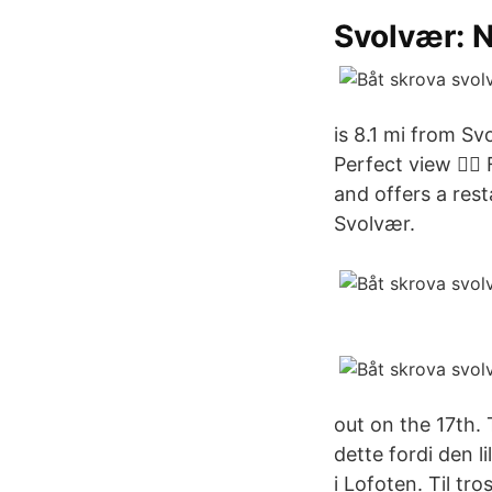
Svolvær: 
is 8.1 mi from Sv
Perfect view 👌🏼
and offers a rest
Svolvær.
out on the 17th.
dette fordi den l
i Lofoten. Til tro