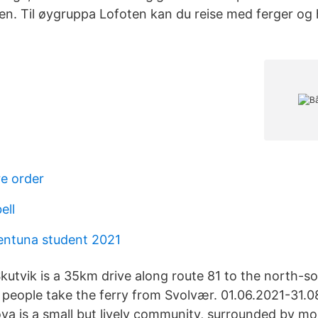
ien. Til øygruppa Lofoten kan du reise med ferger og 
pre order
ell
entuna student 2021
Skutvik is a 35km drive along route 81 to the north-
 people take the ferry from Svolvær. 01.06.2021-31.0
va is a small but lively community, surrounded by m