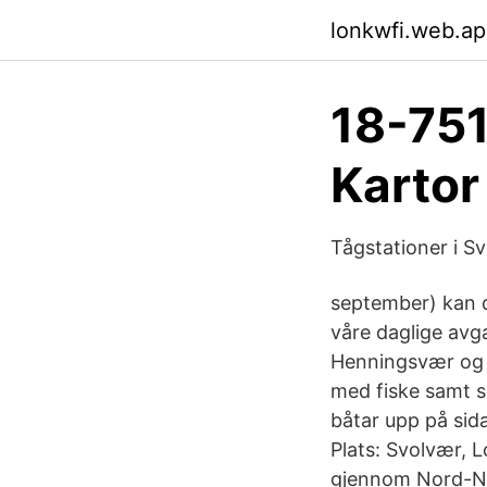
lonkwfi.web.a
18-751
Kartor
Tågstationer i Sv
september) kan du 
våre daglige avga
Henningsvær og an
med fiske samt s
båtar upp på sid
Plats: Svolvær, 
gjennom Nord-Nor