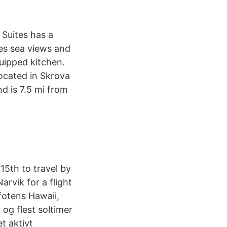
 Suites has a
es sea views and
quipped kitchen.
located in Skrova
d is 7.5 mi from
 15th to travel by
arvik for a flight
fotens Hawaii,
 og flest soltimer
et aktivt