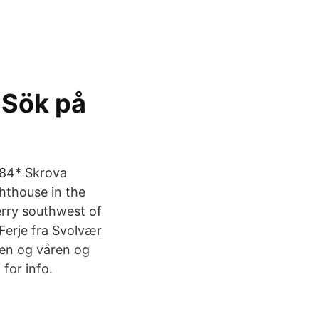
- Sök på
8.84* Skrova
hthouse in the
erry southwest of
Ferje fra Svolvær
eren og våren og
for info.