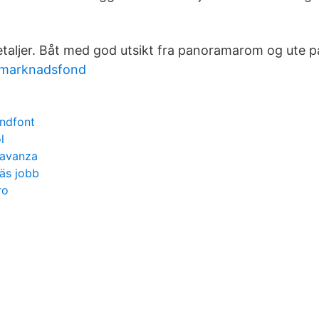
etaljer. Båt med god utsikt fra panoramarom og ute p
gmarknadsfond
undfont
l
 avanza
äs jobb
ro