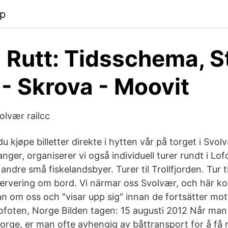
pp
 Rutt: Tidsschema, S
 - Skrova - Moovit
olvær railcc
kjøpe billetter direkte i hytten vår på torget i Svolvær
nger, organiserer vi også individuell turer rundt i Lo
dre små fiskelandsbyer. Turer til Trollfjorden. Tur ti
ervering om bord. Vi närmar oss Svolvær, och här k
an om oss och "visar upp sig" innan de fortsätter mo
Lofoten, Norge Bilden tagen: 15 augusti 2012 Når man 
ge, er man ofte avhengig av båttransport for å få 