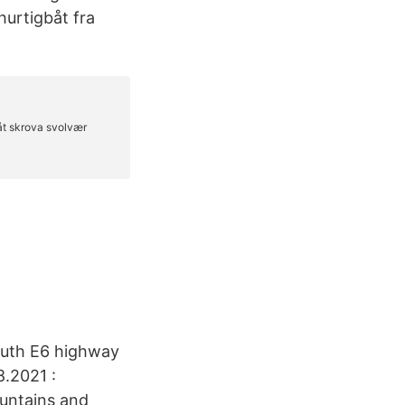
hurtigbåt fra
south E6 highway
8.2021 :
ountains and