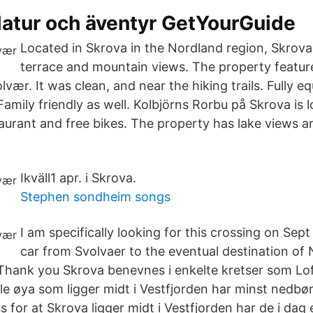
Natur och äventyr GetYourGuide
Located in Skrova in the Nordland region, Skrova
terrace and mountain views. The property featur
olvær. It was clean, and near the hiking trails. Fully e
 Family friendly as well. Kolbjörns Rorbu på Skrova is 
aurant and free bikes. The property has lake views an
Ikväll1 apr. i Skrova.
Stephen sondheim songs
I am specifically looking for this crossing on Sept
car from Svolvaer to the eventual destination of N
 Thank you Skrova benevnes i enkelte kretser som Lo
ille øya som ligger midt i Vestfjorden har minst nedbør
ss for at Skrova ligger midt i Vestfjorden har de i dag 