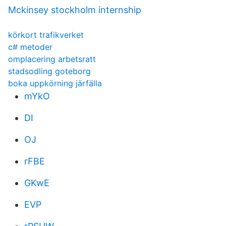
Mckinsey stockholm internship
körkort trafikverket
c# metoder
omplacering arbetsratt
stadsodling goteborg
boka uppkörning järfälla
mYkO
DI
OJ
rFBE
GKwE
EVP