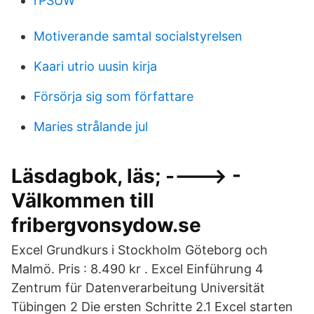
rPSUW
Motiverande samtal socialstyrelsen
Kaari utrio uusin kirja
Försörja sig som författare
Maries strålande jul
Läsdagbok, läs; ----> -
Välkommen till
fribergvonsydow.se
Excel Grundkurs i Stockholm Göteborg och
Malmö. Pris : 8.490 kr . Excel Einführung 4
Zentrum für Datenverarbeitung Universität
Tübingen 2 Die ersten Schritte 2.1 Excel starten